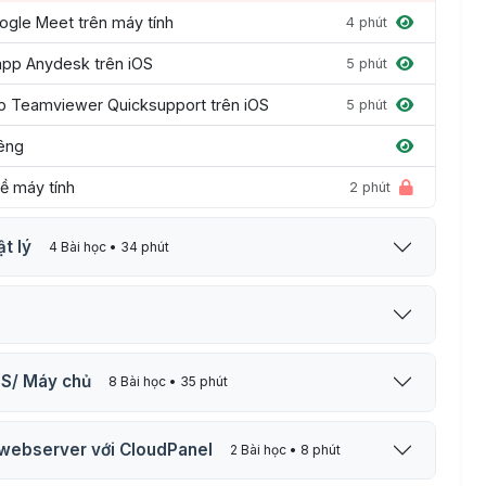
ogle Meet trên máy tính
4 phút
app Anydesk trên iOS
5 phút
pp Teamviewer Quicksupport trên iOS
5 phút
iêng
về máy tính
2 phút
t lý
4 Bài học • 34 phút
PS/ Máy chủ
8 Bài học • 35 phút
 webserver với CloudPanel
2 Bài học • 8 phút