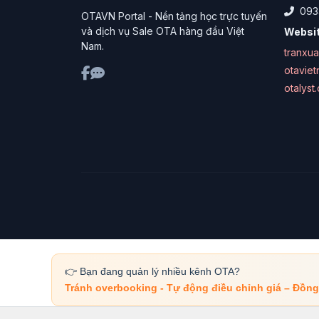
093
OTAVN Portal - Nền tảng học trực tuyến
và dịch vụ Sale OTA hàng đầu Việt
Websit
Nam.
tranxu
otavie
otalyst
👉 Bạn đang quản lý nhiều kênh OTA?
Tránh overbooking - Tự động điều chỉnh giá – Đồn