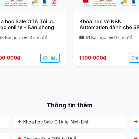
a học Sale OTA Tối ưu
Khóa học về N8N
học online – Bán phòng
Automation dành cho S
Content/ Digial Marketi
33 Bài học
13 chủ đề
61 Bài học
6 chủ đề
00.000đ
1.100.000đ
Chi tiết
Chi 
Thông tin thêm
Khóa học Sale OTA tại Ninh Bình
Đào tạo Sale OTA tại Huế