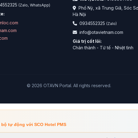
4552325
(Zalo, WhatsApp)
Phố Nỷ, xã Trung Giã, Sóc S
e:
Hà Nội
anloc.com
0934552325
(Zalo)
tnam.com
info@otavietnam.com
.com
Giá trị cốt lõi:
Chân thành - Tử tế - Nhiệt tình
© 2026 OTAVN Portal. All rights reserved.
g bộ tự động với SCO Hotel PMS