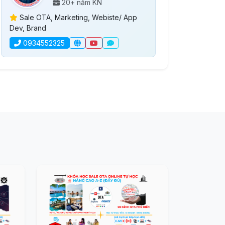
20+ năm KN
Sale OTA, Marketing, Webiste/ App
Dev, Brand
0934552325