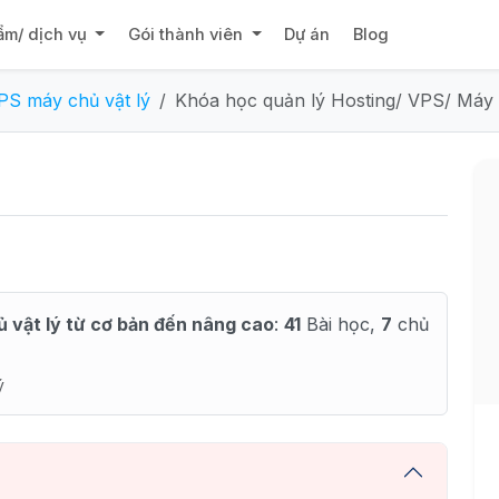
ẩm/ dịch vụ
Gói thành viên
Dự án
Blog
PS máy chủ vật lý
Khóa học quản lý Hosting/ VPS/ Máy 
 vật lý từ cơ bản đến nâng cao
:
41
Bài học,
7
chủ
ý