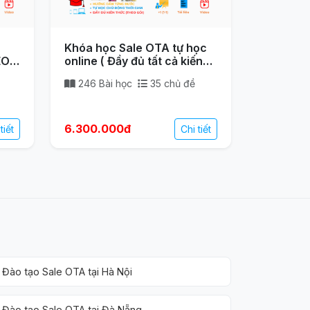
Khóa học Sale OTA tự học
EO/
online ( Đầy đủ tất cả kiến
ng
thức A-Z) – Bán phòng
246 Bài học
35 chủ đề
6.300.000đ
tiết
Chi tiết
Đào tạo Sale OTA tại Hà Nội
Đào tạo Sale OTA tại Đà Nẵng