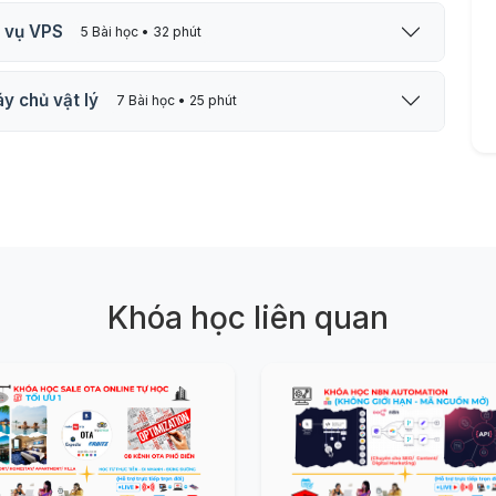
h vụ VPS
5 Bài học • 32 phút
y chủ vật lý
7 Bài học • 25 phút
Khóa học liên quan