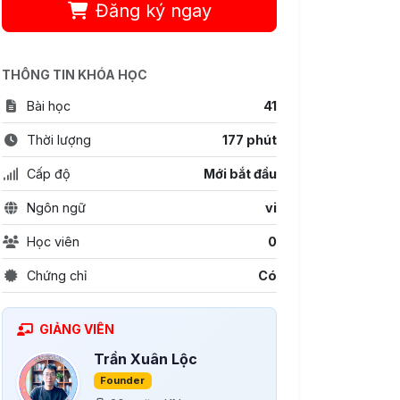
Đăng ký ngay
THÔNG TIN KHÓA HỌC
Bài học
41
Thời lượng
177 phút
Cấp độ
Mới bắt đầu
Ngôn ngữ
vi
Học viên
0
Chứng chỉ
Có
GIẢNG VIÊN
Trần Xuân Lộc
Founder