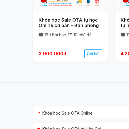
Khóa học Sale OTA tự học
Khó
Online cơ bản – Bán phòng
tự 
169 Bài học
10 chủ đề
1
3.900.000đ
4.2
Chi tiết
Khóa học Sale OTA Online
Khóa học Sale OTA tại Lào Cai