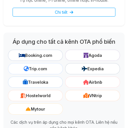
Tự học online, 1-1 online, offline hoặc in-house.
Chi tiết
Áp dụng cho tất cả kênh OTA phổ biến
Booking.com
Agoda
Trip.com
Expedia
Traveloka
Airbnb
Hostelworld
VNtrip
Mytour
Các dịch vụ trên áp dụng cho mọi kênh OTA. Liên hệ nếu