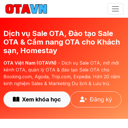
Dịch vụ Sale OTA, Đào tạo Sale
OTA & Cẩm nang OTA cho Khách
sạn, Homestay
OTA Việt Nam (OTAVN)
- Dịch vụ Sale OTA, mở mới
kênh OTA, quản lý OTA & đào tạo Sale OTA cho
Booking.com, Agoda, Trip.com, Expedia. Hơn 20 năm
kinh nghiệm Sales & Marketing Du lịch & Lưu trú.
Xem khóa học
Đăng ký