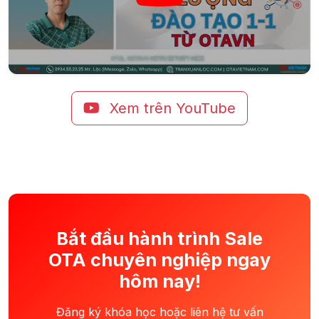
Xem trên YouTube
Bắt đầu hành trình Sale
OTA chuyên nghiệp ngay
hôm nay!
Đăng ký khóa học hoặc liên hệ tư vấn