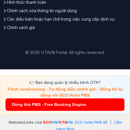
Hình thức thanh toán
Chính sách xóa thông tin người dùng
Các điều kiện hoặc hạn chế trong việc cung cấp dịch vụ
Chính sách giá
© 2026 OTAVN Portal. All rights reserved.
👉 Bạn đang quản lý nhiều kênh OTA?
Tránh overbooking - Tự động điều chỉnh giá – Đồng bộ tự
động với SCO Hotel PMS
Dùng thử PMS - Free Booking Engine
Website/Links của
SCO
VN
/
OTA
VN
:
SCO Hotel PMS BE
|
Cẩm
nang Blog