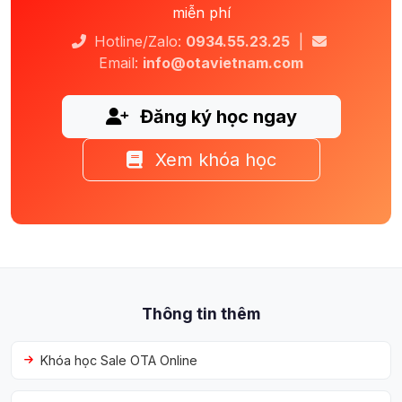
miễn phí
Hotline/Zalo:
0934.55.23.25
|
Email:
info@otavietnam.com
Đăng ký học ngay
Xem khóa học
Thông tin thêm
Khóa học Sale OTA Online