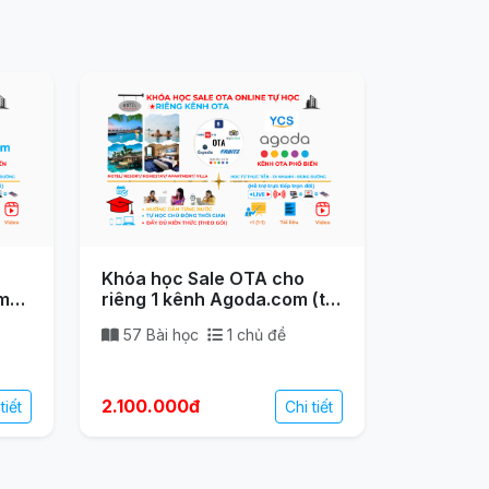
Khóa học Sale OTA cho
om
riêng 1 kênh Agoda.com (tự
òng
học online) – Bán phòng
57 Bài học
1 chủ đề
2.100.000đ
tiết
Chi tiết