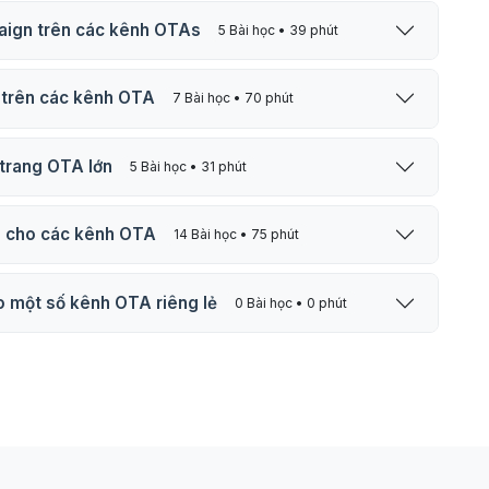
paign trên các kênh OTAs
5 Bài học • 39 phút
á trên các kênh OTA
7 Bài học • 70 phút
Chủ đề 7: Xem báo cáo thống kê trên các trang OTA lớn
5 Bài học • 31 phút
g cho các kênh OTA
14 Bài học • 75 phút
o một số kênh OTA riêng lẻ
0 Bài học • 0 phút