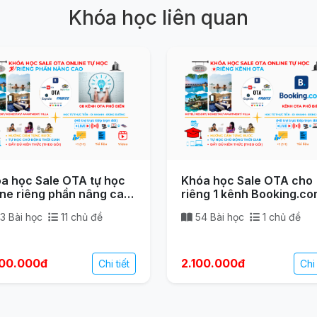
Khóa học liên quan
a học Sale OTA tự học
Khóa học Sale OTA cho
ine riêng phần nâng cao
riêng 1 kênh Booking.c
nh cho học viên đã hoàn
(tự học online) – Bán ph
3 Bài học
11 chủ đề
54 Bài học
1 chủ đề
nh phần cơ bản)
00.000đ
2.100.000đ
Chi tiết
Chi 