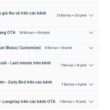
h giá thu về trên các kênh
23 Bài học • 123 phút
trang OTA
18 Bài học • 426 phút
bản (Basic/ Customize)
9 Bài học • 39 phút
ên kênh
7 Bài học • 15 phút
ớm - Early Bird trên các kênh
7 Bài học • 9 phút
i - Longstay trên các kênh OTA
7 Bài học • 10 phút