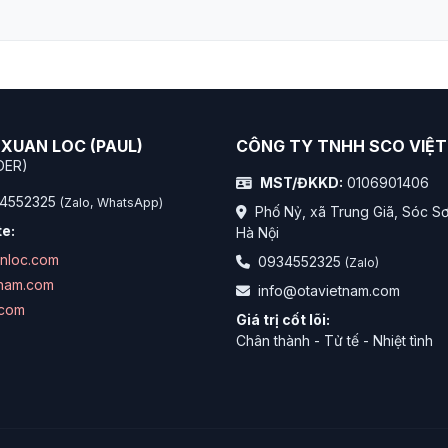
XUAN LOC (PAUL)
CÔNG TY TNHH SCO VIỆ
DER)
MST/ĐKKD:
0106901406
4552325
(Zalo, WhatsApp)
Phố Nỷ, xã Trung Giã, Sóc S
e:
Hà Nội
anloc.com
0934552325
(Zalo)
tnam.com
info@otavietnam.com
.com
Giá trị cốt lõi:
Chân thành - Tử tế - Nhiệt tình