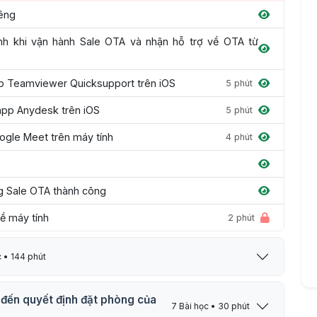
iêng
nh khi vận hành Sale OTA và nhận hỗ trợ về OTA từ
pp Teamviewer Quicksupport trên iOS
5 phút
app Anydesk trên iOS
5 phút
ogle Meet trên máy tính
4 phút
ng Sale OTA thành công
về máy tính
2 phút
c • 144 phút
 đến quyết định đặt phòng của
7 Bài học • 30 phút