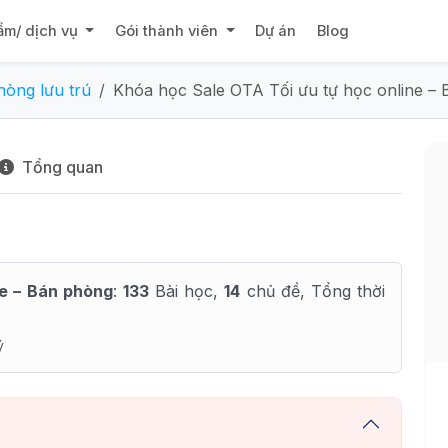
ẩm/ dịch vụ
Gói thành viên
Dự án
Blog
hòng lưu trú
Khóa học Sale OTA Tối ưu tự học online –
Tổng quan
ne – Bán phòng
:
133
Bài học,
14
chủ đề, Tổng thời
ý