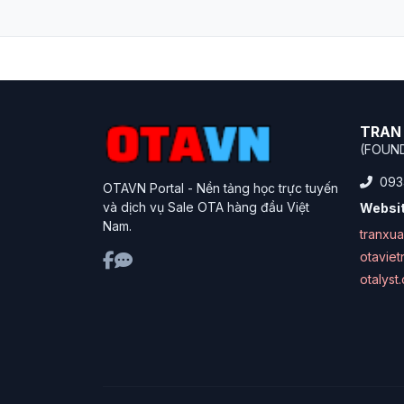
TRAN 
(FOUN
093
OTAVN Portal - Nền tảng học trực tuyến
và dịch vụ Sale OTA hàng đầu Việt
Websit
Nam.
tranxu
otavie
otalyst