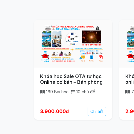
Khóa học Sale OTA tự học
Khó
Online cơ bản – Bán phòng
onl
(dà
169 Bài học
10 chủ đề
7
thà
3.900.000đ
2.9
Chi tiết