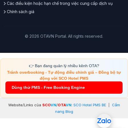
Các điều kiện hoặc hạn chế trong việc cung cấp dịch vụ
Chính sách giá
© 2026 OTAVN Portal. All rights reserved.
👉 Bạn đang quản lý nhiều kênh OTA?
Tránh overbooking - Tự động điều chỉnh giá – Đồng bộ tự
động với SCO Hotel PMS
Dùng thử PMS - Free Booking Engine
Website/Links của
SCO
VN
/
OTA
VN
:
SCO Hotel PMS BE
|
Cẩm
nang Blog