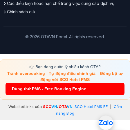
Các điều kiện hoặc hạn chế trong việc cung cấp dịch vụ
Chính sách giá
© 2026 OTAVN Portal. All rights reserved.
👉 Bạn đang quản lý nhiều kênh OTA?
Tránh overbooking - Tự động điều chỉnh giá – Đồng bộ tự
động với SCO Hotel PMS
Dùng thử PMS - Free Booking Engine
Website/Links của
SCO
VN
/
OTA
VN
:
SCO Hotel PMS BE
|
Cẩm
nang Blog