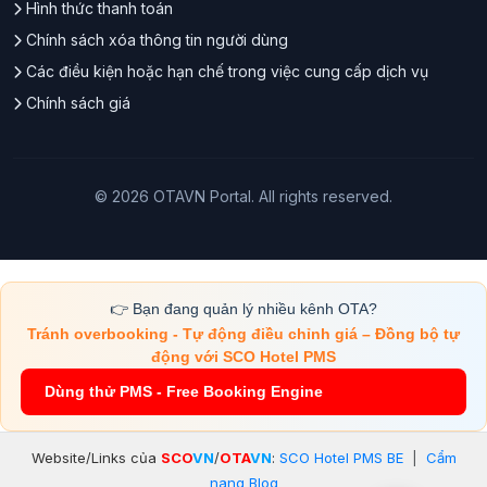
Hình thức thanh toán
Chính sách xóa thông tin người dùng
Các điều kiện hoặc hạn chế trong việc cung cấp dịch vụ
Chính sách giá
© 2026 OTAVN Portal. All rights reserved.
👉 Bạn đang quản lý nhiều kênh OTA?
Tránh overbooking - Tự động điều chỉnh giá – Đồng bộ tự
động với SCO Hotel PMS
Dùng thử PMS - Free Booking Engine
Website/Links của
SCO
VN
/
OTA
VN
:
SCO Hotel PMS BE
|
Cẩm
nang Blog