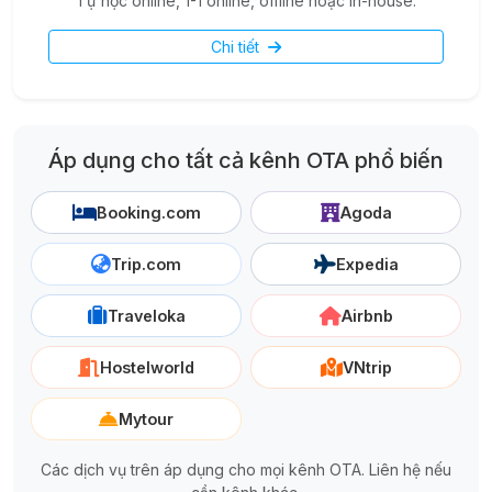
Tự học online, 1-1 online, offline hoặc in-house.
Chi tiết
Áp dụng cho tất cả kênh OTA phổ biến
Booking.com
Agoda
Trip.com
Expedia
Traveloka
Airbnb
Hostelworld
VNtrip
Mytour
Các dịch vụ trên áp dụng cho mọi kênh OTA. Liên hệ nếu