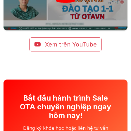
Xem trên YouTube
Bắt đầu hành trình Sale
OTA chuyên nghiệp ngay
hôm nay!
Đăng ký khóa học hoặc liên hệ tư vấn