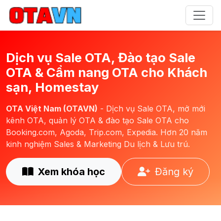
Dịch vụ Sale OTA, Đào tạo Sale
OTA & Cẩm nang OTA cho Khách
sạn, Homestay
OTA Việt Nam (OTAVN)
- Dịch vụ Sale OTA, mở mới
kênh OTA, quản lý OTA & đào tạo Sale OTA cho
Booking.com, Agoda, Trip.com, Expedia. Hơn 20 năm
kinh nghiệm Sales & Marketing Du lịch & Lưu trú.
Xem khóa học
Đăng ký