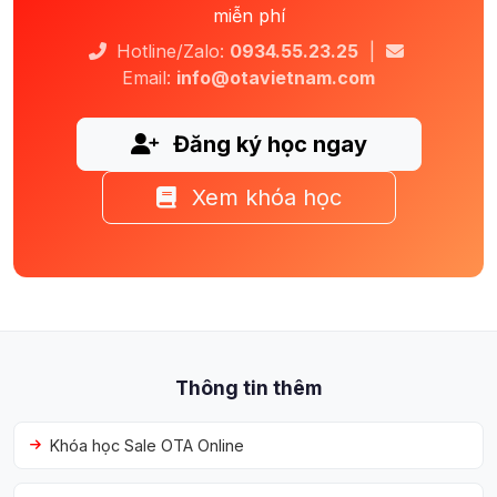
miễn phí
Hotline/Zalo:
0934.55.23.25
|
Email:
info@otavietnam.com
Đăng ký học ngay
Xem khóa học
Thông tin thêm
Khóa học Sale OTA Online