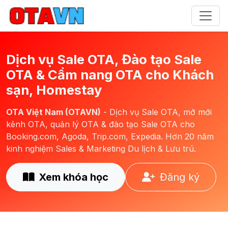
Dịch vụ Sale OTA, Đào tạo Sale
OTA & Cẩm nang OTA cho Khách
sạn, Homestay
OTA Việt Nam (OTAVN)
- Dịch vụ Sale OTA, mở mới
kênh OTA, quản lý OTA & đào tạo Sale OTA cho
Booking.com, Agoda, Trip.com, Expedia. Hơn 20 năm
kinh nghiệm Sales & Marketing Du lịch & Lưu trú.
Xem khóa học
Đăng ký