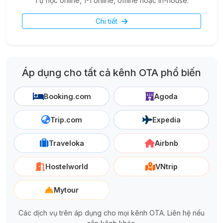
Tự học online, 1-1 online, offline hoặc in-house.
Chi tiết
Áp dụng cho tất cả kênh OTA phổ biến
Booking.com
Agoda
Trip.com
Expedia
Traveloka
Airbnb
Hostelworld
VNtrip
Mytour
Các dịch vụ trên áp dụng cho mọi kênh OTA. Liên hệ nếu