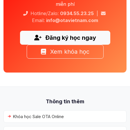
miễn phí
Hotline/Zalo:
0934.55.23.25
|
Email:
info@otavietnam.com
Đăng ký học ngay
Xem khóa học
Thông tin thêm
Khóa học Sale OTA Online