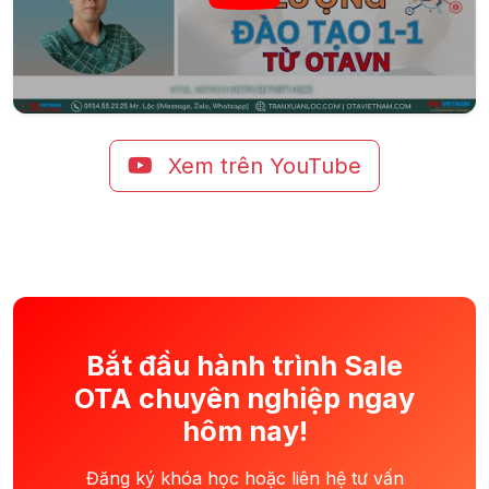
Xem trên YouTube
Bắt đầu hành trình Sale
OTA chuyên nghiệp ngay
hôm nay!
Đăng ký khóa học hoặc liên hệ tư vấn