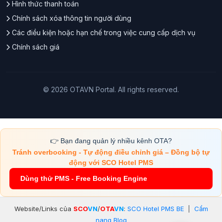
Hình thức thanh toán
Chính sách xóa thông tin người dùng
Các điều kiện hoặc hạn chế trong việc cung cấp dịch vụ
Chính sách giá
© 2026 OTAVN Portal. All rights reserved.
👉 Bạn đang quản lý nhiều kênh OTA?
Tránh overbooking - Tự động điều chỉnh giá – Đồng bộ tự
động với SCO Hotel PMS
Dùng thử PMS - Free Booking Engine
Website/Links của
SCO
VN
/
OTA
VN
:
SCO Hotel PMS BE
|
Cẩm
nang Blog