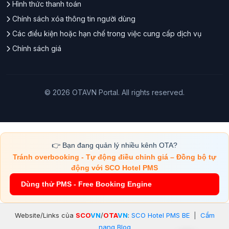
Hình thức thanh toán
Chính sách xóa thông tin người dùng
Các điều kiện hoặc hạn chế trong việc cung cấp dịch vụ
Chính sách giá
© 2026 OTAVN Portal. All rights reserved.
👉 Bạn đang quản lý nhiều kênh OTA?
Tránh overbooking - Tự động điều chỉnh giá – Đồng bộ tự
động với SCO Hotel PMS
Dùng thử PMS - Free Booking Engine
Website/Links của
SCO
VN
/
OTA
VN
:
SCO Hotel PMS BE
|
Cẩm
nang Blog