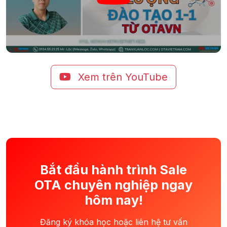
Xem trên YouTube
Bắt đầu hành trình Sale
OTA chuyên nghiệp ngay
hôm nay!
Đăng ký khóa học hoặc liên hệ tư vấn