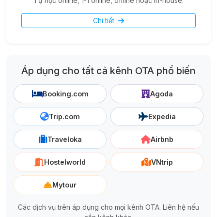
Tự học online, 1-1 online, offline hoặc in-house.
Chi tiết
Áp dụng cho tất cả kênh OTA phổ biến
Booking.com
Agoda
Trip.com
Expedia
Traveloka
Airbnb
Hostelworld
VNtrip
Mytour
Các dịch vụ trên áp dụng cho mọi kênh OTA. Liên hệ nếu