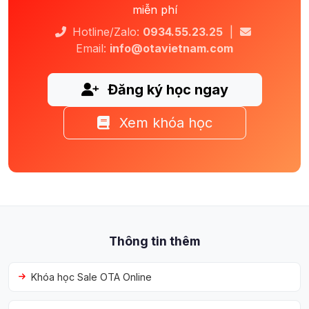
miễn phí
Hotline/Zalo:
0934.55.23.25
|
Email:
info@otavietnam.com
Đăng ký học ngay
Xem khóa học
Thông tin thêm
Khóa học Sale OTA Online