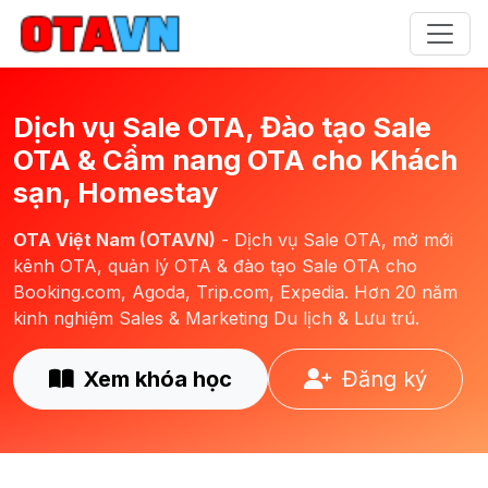
Dịch vụ Sale OTA, Đào tạo Sale
OTA & Cẩm nang OTA cho Khách
sạn, Homestay
OTA Việt Nam (OTAVN)
- Dịch vụ Sale OTA, mở mới
kênh OTA, quản lý OTA & đào tạo Sale OTA cho
Booking.com, Agoda, Trip.com, Expedia. Hơn 20 năm
kinh nghiệm Sales & Marketing Du lịch & Lưu trú.
Xem khóa học
Đăng ký