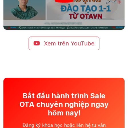
Xem trên YouTube
Bắt đầu hành trình Sale
OTA chuyên nghiệp ngay
hôm nay!
Đăng ký khóa học hoặc liên hệ tư vấn