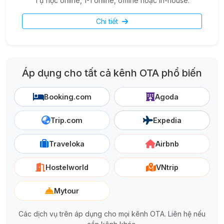
Tự học online, 1-1 online, offline hoặc in-house.
Chi tiết
Áp dụng cho tất cả kênh OTA phổ biến
Booking.com
Agoda
Trip.com
Expedia
Traveloka
Airbnb
Hostelworld
VNtrip
Mytour
Các dịch vụ trên áp dụng cho mọi kênh OTA. Liên hệ nếu