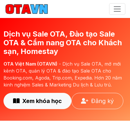
Dịch vụ Sale OTA, Đào tạo Sale
OTA & Cẩm nang OTA cho Khách
sạn, Homestay
OTA Việt Nam (OTAVN)
- Dịch vụ Sale OTA, mở mới
kênh OTA, quản lý OTA & đào tạo Sale OTA cho
Booking.com, Agoda, Trip.com, Expedia. Hơn 20 năm
kinh nghiệm Sales & Marketing Du lịch & Lưu trú.
Xem khóa học
Đăng ký