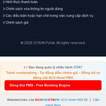
Hình thức thanh toán
Chính sách xóa thông tin người dùng
Các điều kiện hoặc hạn chế trong việc cung cấp dịch vụ
Chính sách giá
© 2026 OTAVN Portal. All rights reserved.
👉 Bạn đang quản lý nhiều kênh OTA?
Tránh overbooking - Tự động điều chỉnh giá – Đồng bộ tự
động với SCO Hotel PMS
Dùng thử PMS - Free Booking Engine
Website/Links của
SCO
VN
/
OTA
VN
:
SCO Hotel PMS BE
|
Cẩm
nang Blog