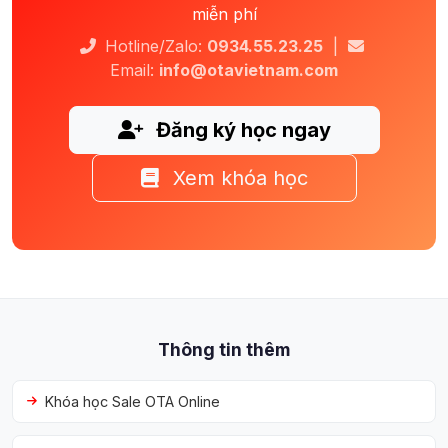
miễn phí
Hotline/Zalo:
0934.55.23.25
|
Email:
info@otavietnam.com
Đăng ký học ngay
Xem khóa học
Thông tin thêm
Khóa học Sale OTA Online